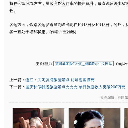
持在60%-70%左右，星级宾馆入住率的快速飙升，最直观反映出
长。
客运方面，铁路客运发送量高峰出现在10月3日及10月5日，另外，从
客一直处于增加状态。(作者：王雅琳)
更多精彩：
英国威廉希尔公司_威廉希尔中文网站
（http://
连江：关闭滨海旅游景点 劝导游客撤离
上一篇：
国庆长假我省旅游景点火火火 单日旅游收入突破200万元
下一篇：
(
责任编辑
：英国威