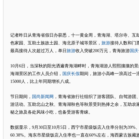
记者昨日从青海省假日办获悉，十一黄金周，青海湖、塔尔寺、互
旅游
色家园、互助土族故土园、海北原子城等景区，
接待人数和门
旅游
国庆
最高接待人次超过万人，单日
收入突破200万元，青海旅游
10月6日，当深秋的阳光洒遍青海湖畔时，青海湖游人熙熙攘攘的景
国庆
长假
海湖景区的工作人员介绍，
期间，旅游小高峰一浪高过一
15000人，比上年同期增长八成。
国尚新闻网
节日期间，
，青海省旅行社组织了游客团队、自驾游团
游活动。互助北山之秋、青海湖秋色等秋景受到热捧之余，互助农
秘之旅及各处风味小吃，也备受游客青睐。
数据显示，9月30日至10月5日，西宁市星级饭店入住率分别为39%、65%
60.38%。海东市星级饭店入住率也一直在60%左右，海西蒙古族