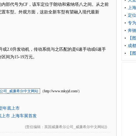
大众
的内部代号为CF，该车定位于朗动和索纳塔八之间。从之前
上海
配置车型。外观方面，这款全新车型有望融入现代最新
定位
专为
奔驰
【
成都
升或2.0升发动机，传动系统与之匹配的是6速手动或6速手
【
间为15-19万元。
公司_威廉希尔中文网站
（http://www.mkyjd.com/）
型年底上市
上市 上海车展首发
(
责任编辑
：英国威廉希尔公司_威廉希尔中文网站})