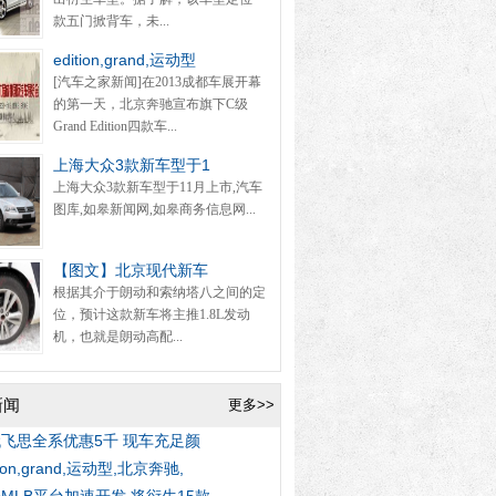
款五门掀背车，未...
edition,grand,运动型
[汽车之家新闻]在2013成都车展开幕
的第一天，北京奔驰宣布旗下C级
Grand Edition四款车...
上海大众3款新车型于1
上海大众3款新车型于11月上市,汽车
图库,如皋新闻网,如皋商务信息网...
【图文】北京现代新车
根据其介于朗动和索纳塔八之间的定
位，预计这款新车将主推1.8L发动
机，也就是朗动高配...
新闻
更多>>
飞思全系优惠5千 现车充足颜
tion,grand,运动型,北京奔驰,