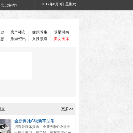
2017年
8月8日 星期六
忘记密码?
历史
房产楼市
健康养生
明星时尚
信息
旅游资讯
女性频道
美女图库
图文
更多>>
全新奔驰C级新车型消
据海外媒体报道，全新奔驰C级将推
出衍生车型。据了解，该车型定位一