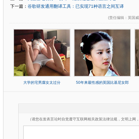
谷歌研发通用翻译工具：已实现71种语言之间互译
下一篇：
(
责任编辑
：英国威
大学的宅男腐女太过分
50年来最性感的英国比基尼女郎
（请您在发表言论时自觉遵守互联网相关政策法律法规，文明上网