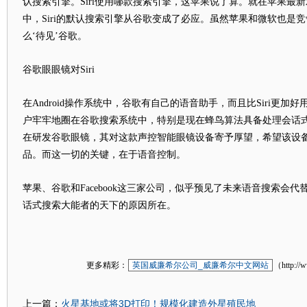
认搜索引擎。Siri使用哪款搜索引擎，这苹果说了算。就在苹果最新发
中，Siri的默认搜索引擎从谷歌变成了必应。虽然苹果和微软也是
么‘待见’谷歌。
谷歌眼眼镜对Siri
在Android操作系统中，谷歌有自己的语音助手，而且比Siri更加好用
户牢牢地圈在谷歌搜索系统中，特别是现在蜂鸟算法具备处理会话
在研发谷歌眼镜，其对这款声控智能眼镜设备寄予厚望，希望该设
品。而这一切的关键，在于语音控制。
苹果、谷歌和Facebook这三家公司，似乎预见了未来语音搜索会
话式搜索大能者的天下的原因所在。
更多精彩：
英国威廉希尔公司_威廉希尔中文网站
（http://
火星基地或将3D打印！规模化建造外星殖民地
上一篇：