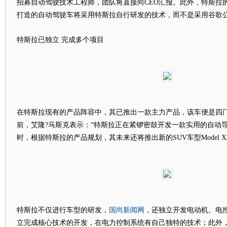
招募自动驾驶技术工程师，团队将直接向CEO汇报。此外，特斯拉的新
打造的自动驾驶车将采用特斯拉自行研发的技术，而不是采用谷歌
特斯拉已独立 完成多个项目
在特斯拉现有的产品阵容中，其已推出一款主力产品，该车便是四门豪华
前，艾隆?马斯克表示：“特斯拉正在紧锣密鼓开发一款实用的自动导航系
时，根据特斯拉的产品规划，其未来还将推出新的SUV车型Model X及
国尚新闻网
特斯拉不仅进行车型的研发，
，还独立开发电动机、电
立完成核心技术的开发，在电力控制系统有自己独特的技术；此外