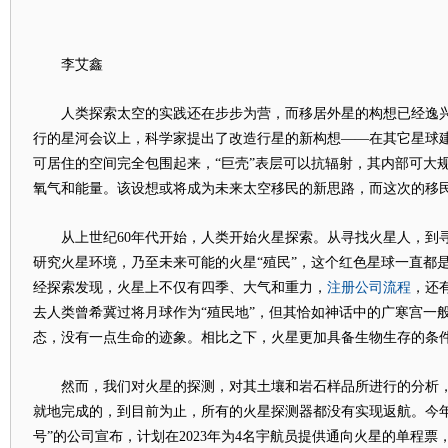
李艾鑫
人类探索太空的实践还在步步为营，而移居外星的构想已经逸兴
行的星河会议上，科学家提出了改造行星的新构想——在其它星球建
可居住的空间完全包围起来，“巨壳”表层可以抗辐射，其内部可大
氧气和能量。该设想或将成为未来太空移民的新思路，而这次的移民
从上世纪60年代开始，人类开始火星探索。从寻找火星人，到
研究火星环境，乃至未来可能的火星“殖民”，这个红色星球一直都
注册公司流程
经探索发现，火星上不仅有四季、大气和重力，
，还
去人类曾希冀过将月球作为“殖民地”，但其恰如神话中的广寒宫一
态，没有一点生命的迹象。相比之下，火星更加具备生物生存的条
然而，我们对火星的探测，对其土壤和岩石样品所进行的分析，
就地完成的，到目前为止，所有的火星探测器都没有实现返航。今年
号”的公司宣布，计划在2023年为4名宇航员提供通向火星的单程