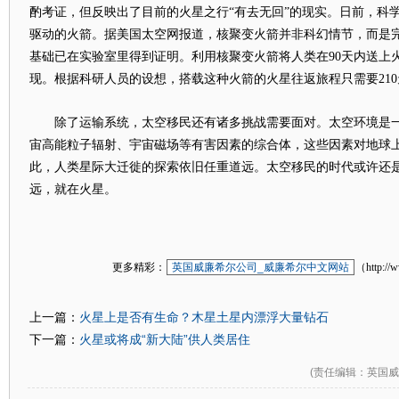
酌考证，但反映出了目前的火星之行“有去无回”的现实。日前，科
驱动的火箭。据美国太空网报道，核聚变火箭并非科幻情节，而是
基础已在实验室里得到证明。利用核聚变火箭将人类在90天内送上
现。根据科研人员的设想，搭载这种火箭的火星往返旅程只需要210
除了运输系统，太空移民还有诸多挑战需要面对。太空环境是一
宙高能粒子辐射、宇宙磁场等有害因素的综合体，这些因素对地球
此，人类星际大迁徙的探索依旧任重道远。太空移民的时代或许还
远，就在火星。
更多精彩：
英国威廉希尔公司_威廉希尔中文网站
（http://
火星上是否有生命？木星土星内漂浮大量钻石
上一篇：
火星或将成“新大陆”供人类居住
下一篇：
(
责任编辑
：英国威